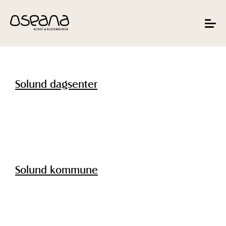
Hopp
Hopp
til
til
innhold
navigasjon
Toggle
navigat
Solund dagsenter
Solund kommune