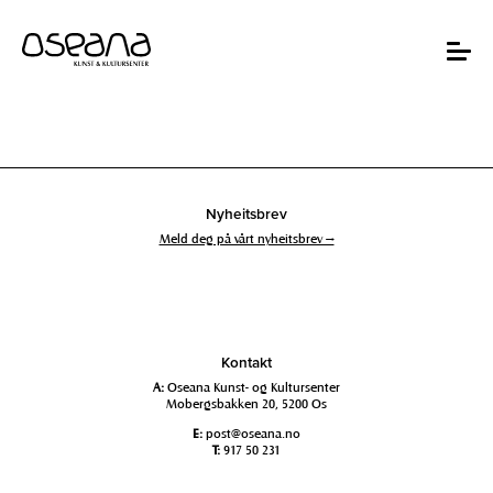
Hopp
Hopp
til
til
innhold
navigasjon
Toggle
navigat
Nyheitsbrev
Meld deg på vårt nyheitsbrev →
Kontakt
A:
Oseana Kunst- og Kultursenter
Mobergsbakken 20, 5200 Os
E:
post@oseana.no
T:
917 50 231