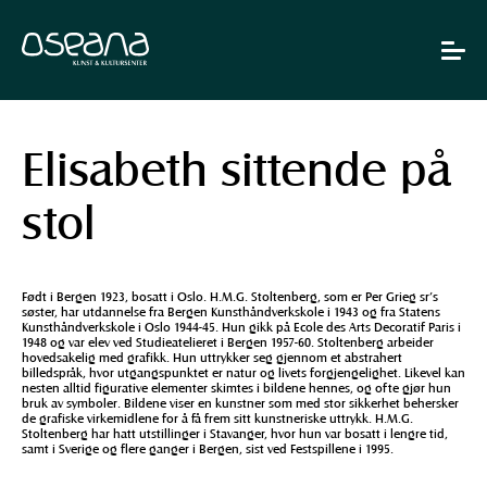
Hopp
Hopp
til
til
innhold
navigasjon
Toggle
navigat
Elisabeth sittende på
stol
Født i Bergen 1923, bosatt i Oslo. H.M.G. Stoltenberg, som er Per Grieg sr’s
søster, har utdannelse fra Bergen Kunsthåndverkskole i 1943 og fra Statens
Kunsthåndverkskole i Oslo 1944-45. Hun gikk på Ecole des Arts Decoratif Paris i
1948 og var elev ved Studieatelieret i Bergen 1957-60. Stoltenberg arbeider
hovedsakelig med grafikk. Hun uttrykker seg gjennom et abstrahert
billedspråk, hvor utgangspunktet er natur og livets forgjengelighet. Likevel kan
nesten alltid figurative elementer skimtes i bildene hennes, og ofte gjør hun
bruk av symboler. Bildene viser en kunstner som med stor sikkerhet behersker
de grafiske virkemidlene for å få frem sitt kunstneriske uttrykk. H.M.G.
Stoltenberg har hatt utstillinger i Stavanger, hvor hun var bosatt i lengre tid,
samt i Sverige og flere ganger i Bergen, sist ved Festspillene i 1995.