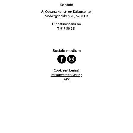
Kontakt
A:
Oseana Kunst- og Kultursenter
Mobergsbakken 20, 5200 Os
E:
post@oseana.no
T:
917 50 231
Sosiale medium
Cookieerklæring
Personvernerklæring
APP