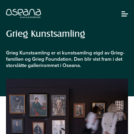
Hopp
Hopp
til
til
innhold
navigasjon
Toggle
navigat
Grieg Kunstsamling
Grieg Kunstsamling er ei kunstsamling eigd av Grieg-
familien og Grieg Foundation. Den blir vist fram i det
storslåtte gallerirommet i Oseana.