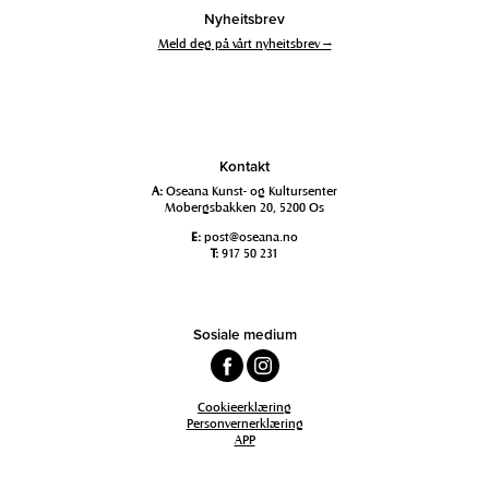
Nyheitsbrev
Meld deg på vårt nyheitsbrev →
Kontakt
A:
Oseana Kunst- og Kultursenter
Mobergsbakken 20, 5200 Os
E:
post@oseana.no
T:
917 50 231
Sosiale medium
Cookieerklæring
Personvernerklæring
APP