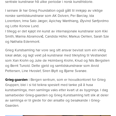
sentrale kunstnarar frå ulike periodar i norsk kunsthistorie.
I seinare år har Grieg Foundation også gått til innkjøp av viktige
norske samtidskunstnarar som AK Dolven, Per Barclay, Ida
Lorentzen, Irma Salo Jæger, Apichay Wanthiang, Øyvind Sørfjordmo
og Lotte Konow Lund.
I tillegg er det kjøpt inn kunst av internasjonale kunstnarar som Kiki
Smith, Marina Abramović, Candida Höfer, Markus Oehlen, Sarah Sze
og Nathalia Edenmont.
Grieg Kunstsamling har vore seg sitt ansvar bevisst som ein viktig
lokal aktør, og lagt vekt på kunstnarar med tilknyting til Vestlandet
som Xan Krohn og Julie de Holmberg Krohn, Knud og Nils Bergslien
og Bernt Tunold. Dette gjeld og samtidskunstnarar som Arvid
Pettersen, Line Hvoslef, Siren Blytt og Bjarne Svanøe.
Grieg-gaarden
i Bergen sentrum, som er hovudkontoret for Grieg
Gruppen, blei i si tid teikna spesielt med tanke på å husa
kunstsamlinga, men samlinga vaks etter kvart ut av bygninga. I dag
samarbeider Grieg-gaarden og Grieg Kunstsamling tett slik at deler
av samlinga er til glede for dei ansatte og besøkande i Grieg-
Gaarden.