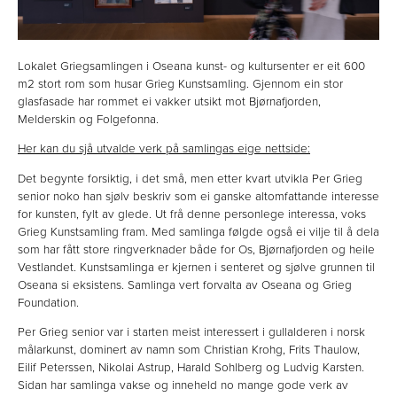
Lokalet Griegsamlingen i Oseana kunst- og kultursenter er eit 600
m2 stort rom som husar Grieg Kunstsamling. Gjennom ein stor
glasfasade har rommet ei vakker utsikt mot Bjørnafjorden,
Melderskin og Folgefonna.
Her kan du sjå utvalde verk på samlingas eige nettside:
Det begynte forsiktig, i det små, men etter kvart utvikla Per Grieg
senior noko han sjølv beskriv som ei ganske altomfattande interesse
for kunsten, fylt av glede. Ut frå denne personlege interessa, voks
Grieg Kunstsamling fram. Med samlinga følgde også ei vilje til å dela
som har fått store ringverknader både for Os, Bjørnafjorden og heile
Vestlandet. Kunstsamlinga er kjernen i senteret og sjølve grunnen til
Oseana si eksistens. Samlinga vert forvalta av Oseana og Grieg
Foundation.
Per Grieg senior var i starten meist interessert i gullalderen i norsk
målarkunst, dominert av namn som Christian Krohg, Frits Thaulow,
Eilif Peterssen, Nikolai Astrup, Harald Sohlberg og Ludvig Karsten.
Sidan har samlinga vakse og inneheld no mange gode verk av