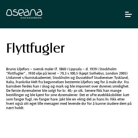
Hopp
Hopp
til
til
innhold
navigasjon
Toggle
navigat
Flyttfugler
Bruno Liljefors – svensk maler (f. 1860 i Uppsala – d. 1939 i Stockholm
“Flyttfugler” , 1930 olje på lerret – 70,3 x 100,5 (kjøpt Sothebys, London 2005)
Utdannet v/Kunstakademiet, Stockholm og Dusseldorf Studiereiser: Tyskland,
Italia, Frankrike Helt fra begynnelsen bestemte Liljefors seg for å male dyr. Fra
barnsben ferdes han i skog og mark og ble imponert over dyrenes smidighet.
De første dyremalerier ble solgt for kr. 40,- pr.stk. Senere fikk han mange
bestillinger og ble kjent for sine dyremalerier. Det er ofte øyeblikksbilder: katt
som fanger fugl, rev fanger hare. Jakt ble en viktig del av hans liv. Fikk etter
hvert også sitt eget lille menageri med levende dyr for å kunne studere dem på
nært holdt.