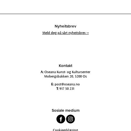
Nyheitsbrev
Meld deg på vårt nyheitsbrev →
Kontakt
A:
Oseana Kunst- og Kultursenter
Mobergsbakken 20, 5200 Os
E:
post@oseana.no
T:
917 50 231
Sosiale medium
Cookieerklæring