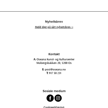
Nyheitsbrev
Meld deg på vårt nyheitsbrev →
Kontakt
A:
Oseana Kunst- og Kultursenter
Mobergsbakken 20, 5200 Os
E:
post@oseana.no
T:
917 50 231
Sosiale medium
Cookieerklæring