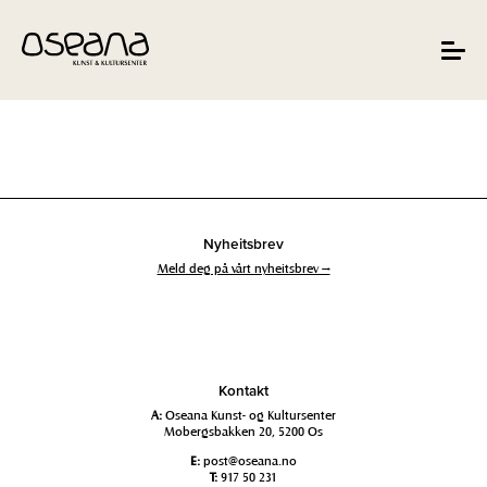
Hopp
Hopp
til
til
innhold
navigasjon
Toggle
navigat
Nyheitsbrev
Meld deg på vårt nyheitsbrev →
Kontakt
A:
Oseana Kunst- og Kultursenter
Mobergsbakken 20, 5200 Os
E:
post@oseana.no
T:
917 50 231