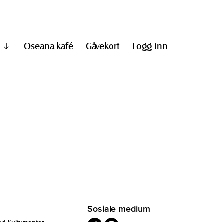
Oseana kafé
Gåvekort
Logg inn
Vis
undermeny
til
"Informasjon"
Sosiale medium
og Kultursenter