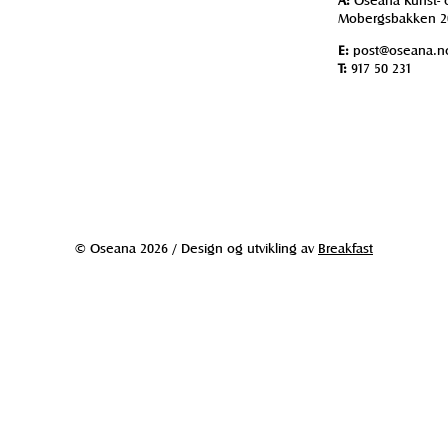
Mobergsbakken 2
E:
post@oseana.n
T:
917 50 231
© Oseana 2026 / Design og utvikling av
Breakfast