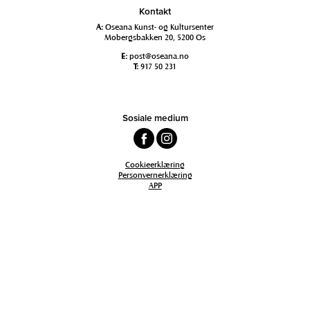
Kontakt
A:
Oseana Kunst- og Kultursenter
Mobergsbakken 20, 5200 Os
E:
post@oseana.no
T:
917 50 231
Sosiale medium
Cookieerklæring
Personvernerklæring
APP