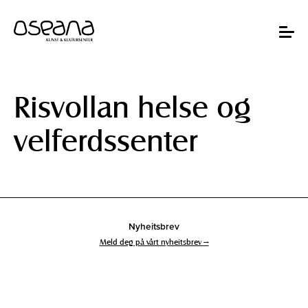
Hopp
Hopp
til
til
innhold
navigasjon
Toggle
navigat
Risvollan helse og
velferdssenter
Nyheitsbrev
Meld deg på vårt nyheitsbrev →