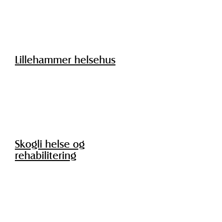
Lillehammer helsehus
Skogli helse og
rehabilitering