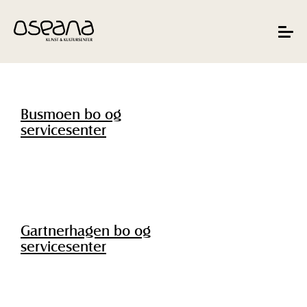
Hopp
Hopp
til
til
innhold
navigasjon
Toggle
navigat
Busmoen bo og
servicesenter
Gartnerhagen bo og
servicesenter