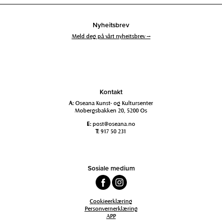
Nyheitsbrev
Meld deg på vårt nyheitsbrev →
Kontakt
A:
Oseana Kunst- og Kultursenter
Mobergsbakken 20, 5200 Os
E:
post@oseana.no
T:
917 50 231
Sosiale medium
Cookieerklæring
Personvernerklæring
APP