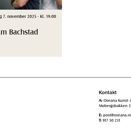
g 7. november 2025 - Kl. 19:00
am Bachstad
Kontakt
A:
Oseana Kunst- 
Mobergsbakken 2
E:
post@oseana.n
T:
917 50 231