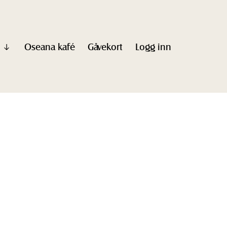
Oseana kafé
Gåvekort
Logg inn
Vis
undermeny
til
"Informasjon"