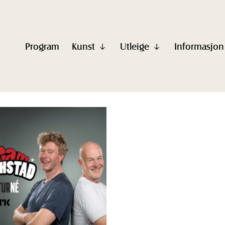
Program
Kunst
Utleige
Informasjon
Vis
Vis
undermeny
undermeny
til
til
"Kunst"
"Utleige"