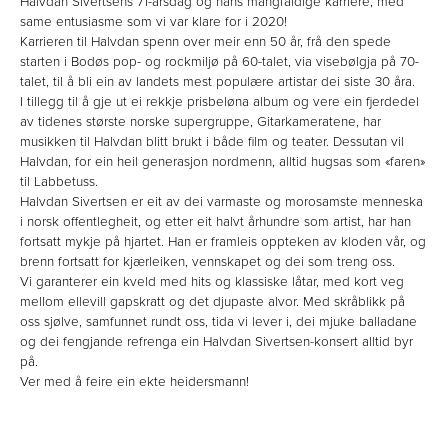
Halvdan Sivertsens 71-årsdag og hans mangfaldige karriere, med
same entusiasme som vi var klare for i 2020!
Karrieren til Halvdan spenn over meir enn 50 år, frå den spede
starten i Bodøs pop- og rockmiljø på 60-talet, via visebølgja på 70-
talet, til å bli ein av landets mest populære artistar dei siste 30 åra.
I tillegg til å gje ut ei rekkje prisbeløna album og vere ein fjerdedel
av tidenes største norske supergruppe, Gitarkameratene, har
musikken til Halvdan blitt brukt i både film og teater. Dessutan vil
Halvdan, for ein heil generasjon nordmenn, alltid hugsas som «faren»
til Labbetuss.
Halvdan Sivertsen er eit av dei varmaste og morosamste menneska
i norsk offentlegheit, og etter eit halvt århundre som artist, har han
fortsatt mykje på hjartet. Han er framleis oppteken av kloden vår, og
brenn fortsatt for kjærleiken, vennskapet og dei som treng oss.
Vi garanterer ein kveld med hits og klassiske låtar, med kort veg
mellom ellevill gapskratt og det djupaste alvor. Med skråblikk på
oss sjølve, samfunnet rundt oss, tida vi lever i, dei mjuke balladane
og dei fengjande refrenga ein Halvdan Sivertsen-konsert alltid byr
på.
Ver med å feire ein ekte heidersmann!