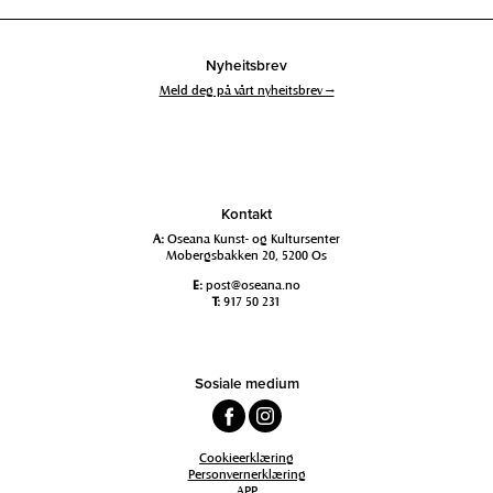
Nyheitsbrev
Meld deg på vårt nyheitsbrev →
Kontakt
A:
Oseana Kunst- og Kultursenter
Mobergsbakken 20, 5200 Os
E:
post@oseana.no
T:
917 50 231
Sosiale medium
Cookieerklæring
Personvernerklæring
APP