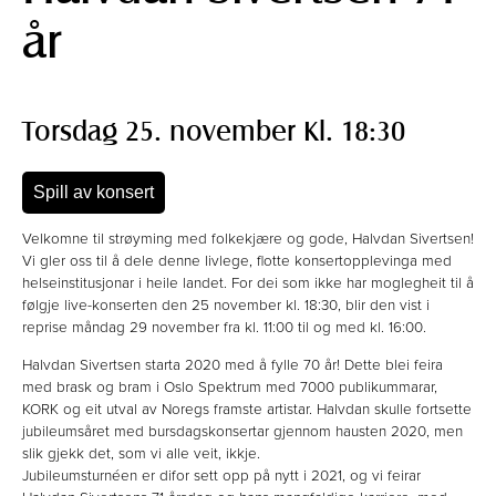
år
Torsdag 25. november Kl. 18:30
Spill av konsert
Velkomne til strøyming med folkekjære og gode, Halvdan Sivertsen!
Vi gler oss til å dele denne livlege, flotte konsertopplevinga med
helseinstitusjonar i heile landet. For dei som ikke har moglegheit til å
følgje live-konserten den 25 november kl. 18:30, blir den vist i
reprise måndag 29 november fra kl. 11:00 til og med kl. 16:00.
Halvdan Sivertsen starta 2020 med å fylle 70 år! Dette blei feira
med brask og bram i Oslo Spektrum med 7000 publikummarar,
KORK og eit utval av Noregs framste artistar. Halvdan skulle fortsette
jubileumsåret med bursdagskonsertar gjennom hausten 2020, men
slik gjekk det, som vi alle veit, ikkje.
Jubileumsturnéen er difor sett opp på nytt i 2021, og vi feirar