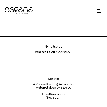
Hopp
Hopp
til
til
innhold
navigasjon
Toggle
navigat
Nyheitsbrev
Meld deg på vårt nyheitsbrev →
Kontakt
A:
Oseana Kunst- og Kultursenter
Mobergsbakken 20, 5200 Os
E:
post@oseana.no
T:
917 50 231