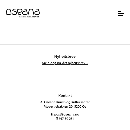
Hopp
Hopp
til
til
innhold
navigasjon
Toggle
navigat
Nyheitsbrev
Meld deg på vårt nyheitsbrev →
Kontakt
A:
Oseana Kunst- og Kultursenter
Mobergsbakken 20, 5200 Os
E:
post@oseana.no
T:
917 50 231