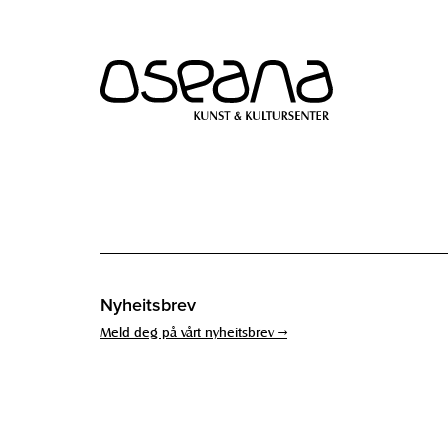
Hopp
Hopp
til
til
innhold
navigasjon
Nyheitsbrev
Meld deg på vårt nyheitsbrev →