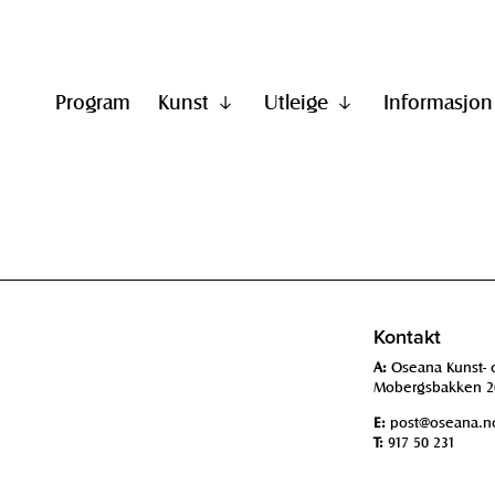
Program
Kunst
Utleige
Informasjon
Vis
Vis
undermeny
undermeny
til
til
"Kunst"
"Utleige"
Kontakt
A:
Oseana Kunst- 
Mobergsbakken 2
E:
post@oseana.n
T:
917 50 231