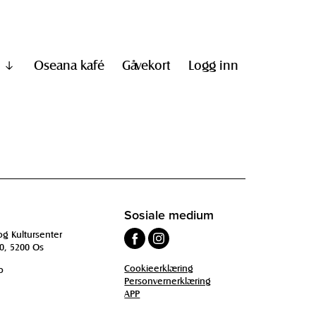
Oseana kafé
Gåvekort
Logg inn
Vis
undermeny
til
"Informasjon"
Sosiale medium
og Kultursenter
0, 5200 Os
Cookieerklæring
o
Personvernerklæring
APP