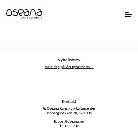
Hopp
Hopp
til
til
innhold
navigasjon
Toggle
navigat
Nyheitsbrev
Meld deg på vårt nyheitsbrev →
Kontakt
A:
Oseana Kunst- og Kultursenter
Mobergsbakken 20, 5200 Os
E:
post@oseana.no
T:
917 50 231