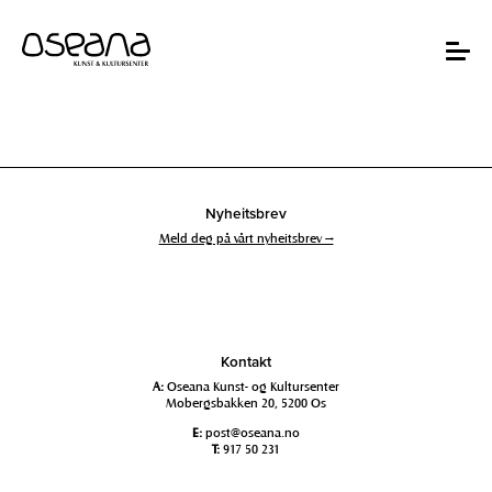
Hopp
Hopp
til
til
innhold
navigasjon
Toggle
navigat
Nyheitsbrev
Meld deg på vårt nyheitsbrev →
Kontakt
A:
Oseana Kunst- og Kultursenter
Mobergsbakken 20, 5200 Os
E:
post@oseana.no
T:
917 50 231