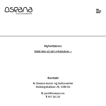
Hopp
Hopp
til
til
innhold
navigasjon
Toggle
navigat
Nyheitsbrev
Meld deg på vårt nyheitsbrev →
Kontakt
A:
Oseana Kunst- og Kultursenter
Mobergsbakken 20, 5200 Os
E:
post@oseana.no
T:
917 50 231