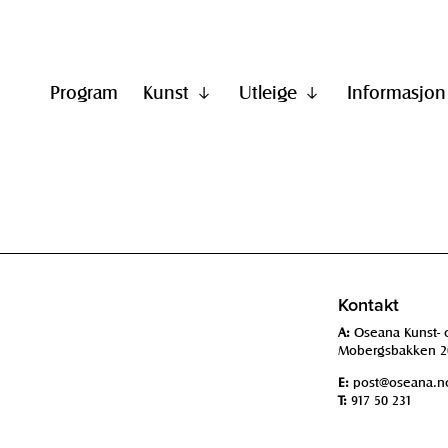
Program
Kunst
Utleige
Informasjon
Vis
Vis
undermeny
undermeny
til
til
"Kunst"
"Utleige"
Kontakt
A:
Oseana Kunst- 
Mobergsbakken 2
E:
post@oseana.n
T:
917 50 231