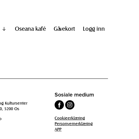
Oseana kafé
Gåvekort
Logg inn
Vis
undermeny
til
"Informasjon"
Sosiale medium
og Kultursenter
0, 5200 Os
Cookieerklæring
o
Personvernerklæring
APP