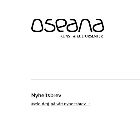
Hopp
Hopp
til
til
innhold
navigasjon
Nyheitsbrev
Meld deg på vårt nyheitsbrev →