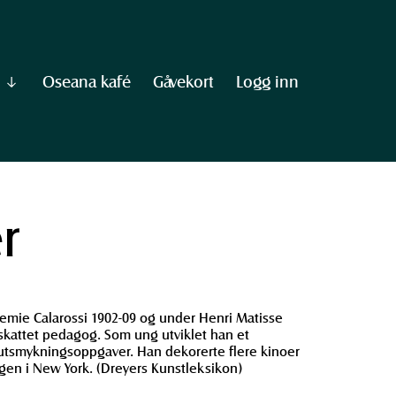
Oseana kafé
Gåvekort
Logg inn
Vis
undermeny
til
"Informasjon"
r
demie Calarossi 1902-09 og under Henri Matisse
 skattet pedagog. Som ung utviklet han et
l utsmykningsoppgaver. Han dekorerte flere kinoer
ngen i New York. (Dreyers Kunstleksikon)