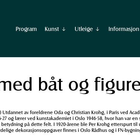
Program
Kunst
Utleige
Informasjon
Vis
Vis
undermeny
undermeny
til
til
"Kunst"
"Utleige"
med båt og figure
 Utdannet av foreldrene Oda og Christian Krohg, i Paris ved Aca
6-27 og lærer ved kunstakademiet i Oslo 1946-58, hvor han var en
betydning på dette felt. I 1920-årene ble Per Krohg etterspurt ti
etydelige dekorasjonsoppgaver finnes i Oslo Rådhus og i FN-bygni