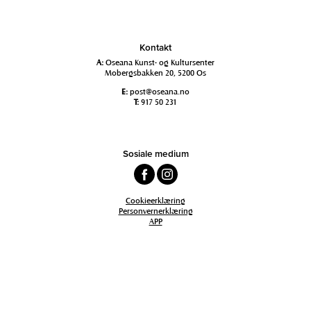
Kontakt
A:
Oseana Kunst- og Kultursenter
Mobergsbakken 20, 5200 Os
E:
post@oseana.no
T:
917 50 231
Sosiale medium
Cookieerklæring
Personvernerklæring
APP