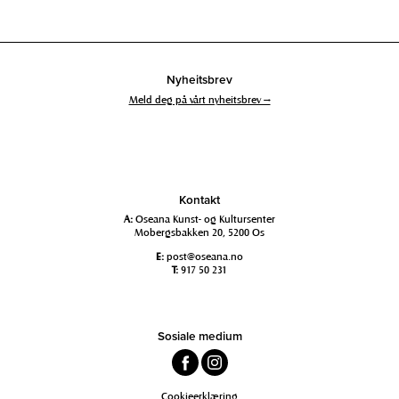
Nyheitsbrev
Meld deg på vårt nyheitsbrev →
Kontakt
A:
Oseana Kunst- og Kultursenter
Mobergsbakken 20, 5200 Os
E:
post@oseana.no
T:
917 50 231
Sosiale medium
Cookieerklæring