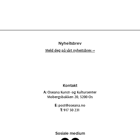
Nyheitsbrev
Meld deg på vårt nyheitsbrev →
Kontakt
A:
Oseana Kunst- og Kultursenter
Mobergsbakken 20, 5200 Os
E:
post@oseana.no
T:
917 50 231
Sosiale medium