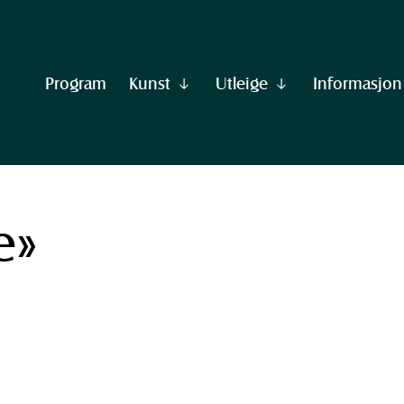
Program
Kunst
Utleige
Informasjon
Vis
Vis
undermeny
undermeny
til
til
"Kunst"
"Utleige"
e»