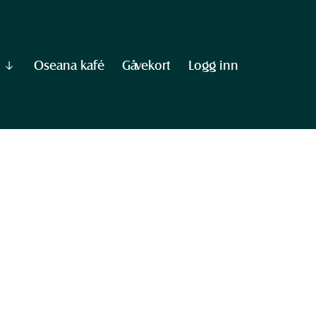
Oseana kafé
Gåvekort
Logg inn
Vis
undermeny
til
"Informasjon"