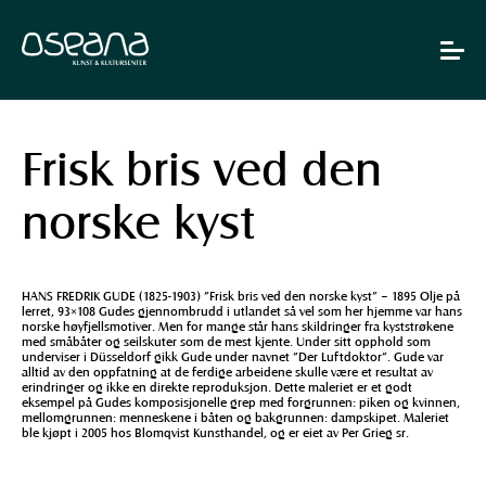
Hopp
Hopp
til
til
innhold
navigasjon
Toggle
navigat
Frisk bris ved den
norske kyst
HANS FREDRIK GUDE (1825-1903) ”Frisk bris ved den norske kyst” – 1895 Olje på
lerret, 93×108 Gudes gjennombrudd i utlandet så vel som her hjemme var hans
norske høyfjellsmotiver. Men for mange står hans skildringer fra kyststrøkene
med småbåter og seilskuter som de mest kjente. Under sitt opphold som
underviser i Düsseldorf gikk Gude under navnet ”Der Luftdoktor”. Gude var
alltid av den oppfatning at de ferdige arbeidene skulle være et resultat av
erindringer og ikke en direkte reproduksjon. Dette maleriet er et godt
eksempel på Gudes komposisjonelle grep med forgrunnen: piken og kvinnen,
mellomgrunnen: menneskene i båten og bakgrunnen: dampskipet. Maleriet
ble kjøpt i 2005 hos Blomqvist Kunsthandel, og er eiet av Per Grieg sr.