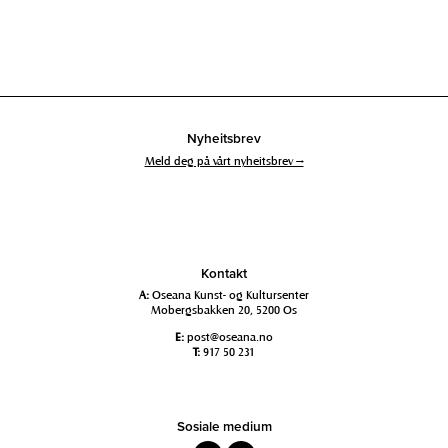
Nyheitsbrev
Meld deg på vårt nyheitsbrev →
Kontakt
A:
Oseana Kunst- og Kultursenter
Mobergsbakken 20, 5200 Os
E:
post@oseana.no
T:
917 50 231
Sosiale medium