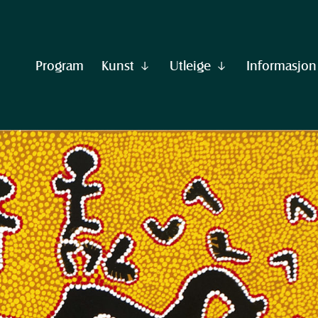
Program
Kunst
Utleige
Informasjon
Vis
Vis
undermeny
undermeny
til
til
"Kunst"
"Utleige"