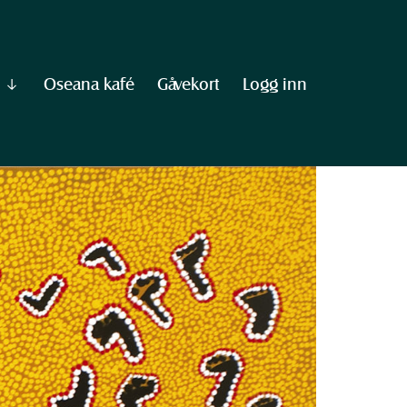
Oseana kafé
Gåvekort
Logg inn
Vis
undermeny
til
"Informasjon"