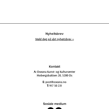
Nyheitsbrev
Meld deg på vårt nyheitsbrev →
Kontakt
A:
Oseana Kunst- og Kultursenter
Mobergsbakken 20, 5200 Os
E:
post@oseana.no
T:
917 50 231
Sosiale medium