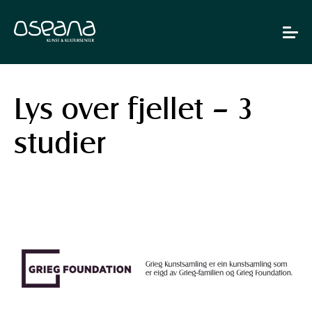
Hopp
Hopp
til
til
innhold
navigasjon
Toggle
navigat
Lys over fjellet – 3
studier