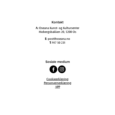
Kontakt
A:
Oseana Kunst- og Kultursenter
Mobergsbakken 20, 5200 Os
E:
post@oseana.no
T:
917 50 231
Sosiale medium
Cookieerklæring
Personvernerklæring
APP