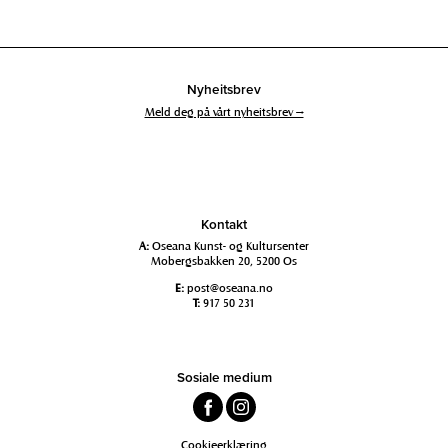
Nyheitsbrev
Meld deg på vårt nyheitsbrev →
Kontakt
A:
Oseana Kunst- og Kultursenter
Mobergsbakken 20, 5200 Os
E:
post@oseana.no
T:
917 50 231
Sosiale medium
Cookieerklæring