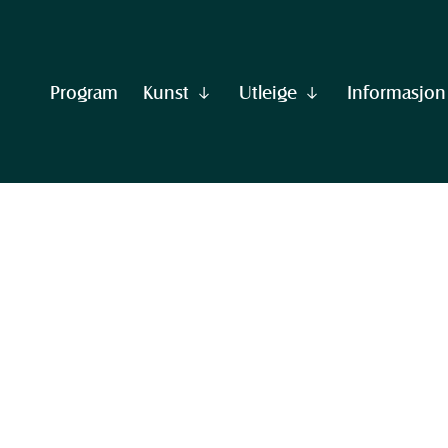
Program
Kunst
Utleige
Informasjon
Vis
Vis
undermeny
undermeny
til
til
"Kunst"
"Utleige"