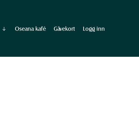
Oseana kafé
Gåvekort
Logg inn
Vis
undermeny
til
"Informasjon"