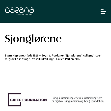
Hopp
Hopp
til
til
innhold
navigasjon
Toggle
navigat
Sjonglørene
Bjørn Hegranes (født 1926 – Sogn & Fjordane) ”Sjonglørene” collage/maleri
m/grov lin innslag ”Festspill-utstilling” i Galleri Parken 2002