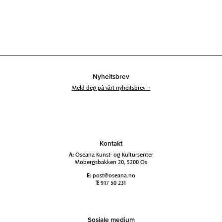
Nyheitsbrev
Meld deg på vårt nyheitsbrev →
Kontakt
A:
Oseana Kunst- og Kultursenter
Mobergsbakken 20, 5200 Os
E:
post@oseana.no
T:
917 50 231
Sosiale medium