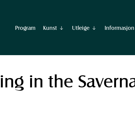
Program
Kunst
Utleige
Informasjon
Vis
Vis
undermeny
undermeny
til
til
"Kunst"
"Utleige"
wing in the Savern