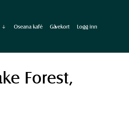
Oseana kafé
Gåvekort
Logg inn
Vis
undermeny
til
"Informasjon"
ake Forest,