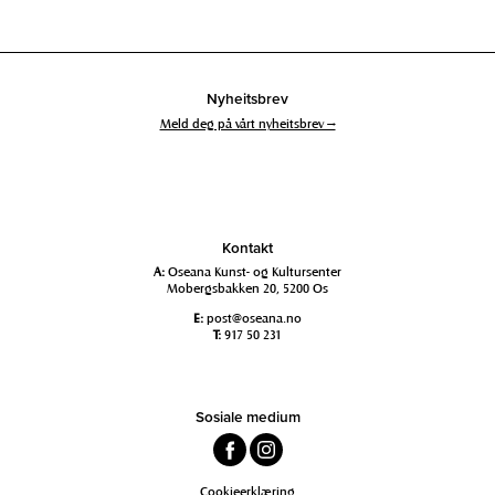
Nyheitsbrev
Meld deg på vårt nyheitsbrev →
Kontakt
A:
Oseana Kunst- og Kultursenter
Mobergsbakken 20, 5200 Os
E:
post@oseana.no
T:
917 50 231
Sosiale medium
Cookieerklæring