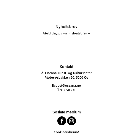
Nyheitsbrev
Meld deg på vårt nyheitsbrev →
Kontakt
A:
Oseana Kunst- og Kultursenter
Mobergsbakken 20, 5200 Os
E:
post@oseana.no
T:
917 50 231
Sosiale medium
Cookieerklæring