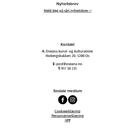
Nyheitsbrev
Meld deg på vårt nyheitsbrev →
Kontakt
A:
Oseana Kunst- og Kultursenter
Mobergsbakken 20, 5200 Os
E:
post@oseana.no
T:
917 50 231
Sosiale medium
Cookieerklæring
Personvernerklæring
APP