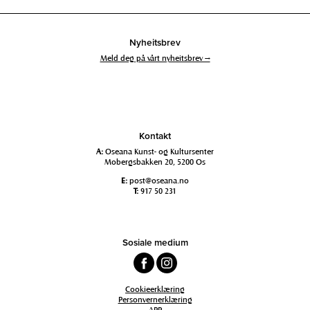
Nyheitsbrev
Meld deg på vårt nyheitsbrev →
Kontakt
A:
Oseana Kunst- og Kultursenter
Mobergsbakken 20, 5200 Os
E:
post@oseana.no
T:
917 50 231
Sosiale medium
Cookieerklæring
Personvernerklæring
APP