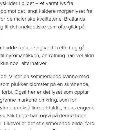
skilder i bildet – et varmt lys fra
 opp mot det langt kaldere morgenlyset fra
or de maleriske kvalitetene. Bratlands
g til det anekdotiske som ofte gikk på
.
 hadde funnet seg vel til rette i og går
til ny­romantikken, en retning han vel aldri
ikke noe alternativer.
bilde. Vi ser en sommerkledd kvinne med
ole som plukker blomster på en skrånende,
r forbi. Også her er det lyset som opptar
e grønne markene omkring, som for
kvinnen nokså lineært-taktilt, mens engene
k. Slik fulgte han også på denne tiden
 Likevel er det et sjarmerende bilde, fordi