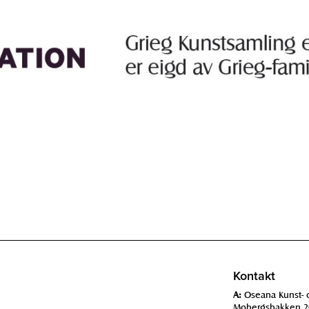
Kontakt
A:
Oseana Kunst- 
Mobergsbakken 2