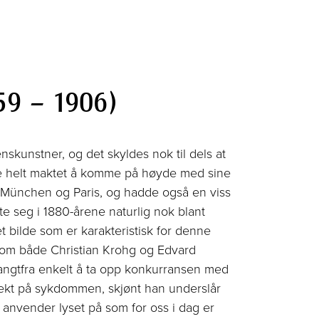
59 – 1906)
skunstner, og det skyldes nok til dels at
ke helt maktet å komme på høyde med sine
i München og Paris, og hadde også en viss
te seg i 1880-årene naturlig nok blant
et bilde som er karakteristisk for denne
 som både Christian Krohg og Edvard
langtfra enkelt å ta opp konkurransen med
ekt på sykdommen, skjønt han underslår
n anvender lyset på som for oss i dag er