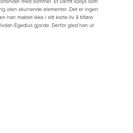
 forbinder med sommer. Et varmt sollys som
ning uten skurrende elementer. Det er ingen
n han maktet ikke i sitt korte liv å tilføre
Halvdan Egedius gjorde. Derfor gled han ut