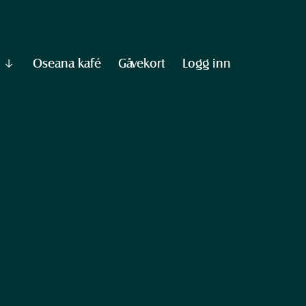
Oseana kafé
Gåvekort
Logg inn
Vis
undermeny
til
"Informasjon"