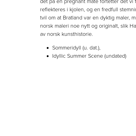
det på en pregnant måte fortetter det vi
reflekteres i kjolen, og en fredfull stem
tvil om at Bratland var en dyktig maler, me
norsk maleri noe nytt og originalt, slik 
av norsk kunsthistorie.
Sommeridyll (u. dat.),
Idyllic Summer Scene (undated)