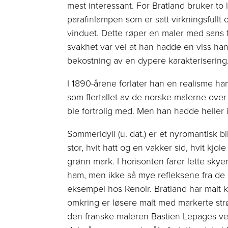
mest interessant. For Bratland bruker to ly
parafinlampen som er satt ­virkningsfullt
vinduet. Dette røper en maler med sans f
svakhet var vel at han hadde en viss han
bekostning av en dypere karakterisering
I 1890-årene forlater han en realisme han
som fler­tallet av de norske malerne over 
ble fortrolig med. Men han hadde heller 
Sommeridyll (u. dat.) er et nyromantisk 
stor, hvit hatt og en vakker sid, hvit kj
grønn mark. I horisonten farer lette skye
ham, men ikke så mye ­refleksene fra d
eksempel hos Renoir. Bratland har malt 
omkring er løsere malt med markerte strø
den franske maleren Bastien Lepages vei.