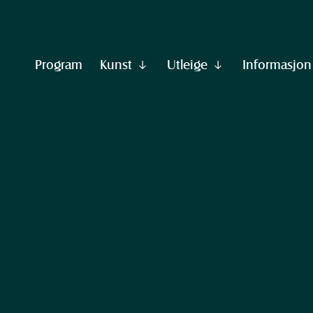
Program
Kunst
Utleige
Informasjon
Vis
Vis
undermeny
undermeny
til
til
"Kunst"
"Utleige"