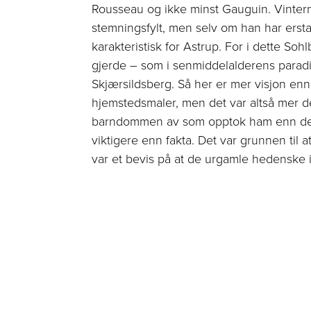
Rousseau og ikke minst Gauguin. Vinterna
stemningsfylt, men selv om han har ersta
karakteristisk for Astrup. For i dette So
gjerde – som i senmiddelalderens paradis
Skjærs­ildsberg. Så her er mer visjon enn
hjemstedsmaler, men det var altså mer d
barndommen av som opptok ham enn det yt
viktigere enn fakta. Det var grunnen til at
var et bevis på at de urgamle hedenske i