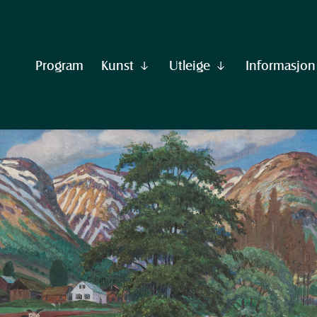
Program
Kunst
Utleige
Informasjon
Vis
Vis
undermeny
undermeny
til
til
"Kunst"
"Utleige"