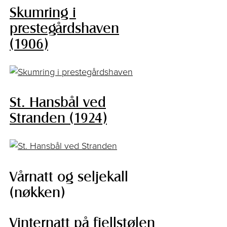
Skumring i
prestegårdshaven
(1906)
St. Hansbål ved
Stranden (1924)
Vårnatt og seljekall
(nøkken)
Vinternatt på fjellstølen