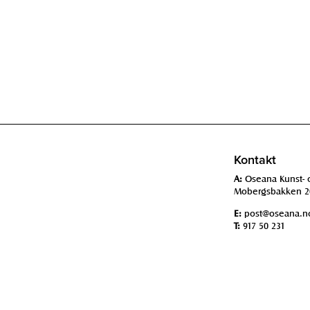
Kontakt
A:
Oseana Kunst- 
Mobergsbakken 2
E:
post@oseana.n
T:
917 50 231