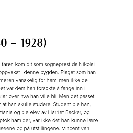
80 – 1928)
en faren kom dit som sogneprest da Nikolai
sin oppvekst i denne bygden. Plaget som han
mmeren vanskelig for ham, men ikke de
et var dem han forsøkte å fange inn i
 klar over hva han ville bli. Men det passet
 at han skulle studere. Student ble han,
tiania og ble elev av Harriet Backer, og
pptok ham der, var ikke det han kunne lære
seene og på utstillingene. Vincent van