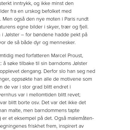
terkt inntrykk, og ikke minst den
ilder fra en urskog befolket med
. Men også den nye moten i Paris rundt
turens egne bilder i skyer, trær og fjell.
 i Jølster – for bøndene hadde pekt på
 hvor de så både dyr og mennesker.
m­tidig med forfatteren Marcel Proust,
: å søke tilbake til sin barndoms Jølster
 opplevet dengang. Derfor slo han seg ned
gninger, oppsøkte han alle de motivene som
de var i stor grad blitt endret i
rnhus var i mellomtiden blitt revet;
var blitt borte osv. Det var det ikke det
 han malte, men barn­dommens tapte
) er et eksempel på det. Også ­male­måten­
­tegningenes friskhet frem, inspirert av