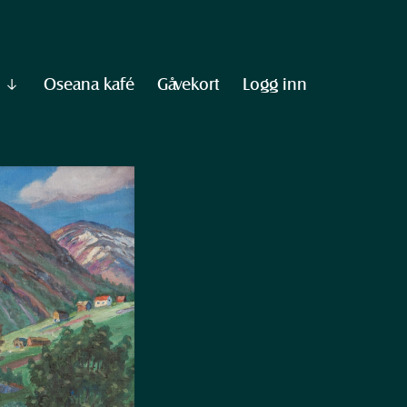
Oseana kafé
Gåvekort
Logg inn
Vis
undermeny
til
"Informasjon"