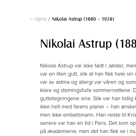
← Hjem
/
Nikolai Astrup (1880 – 1928)
Nikolai Astrup (18
Nikolai Astrup var ikke født i Jølster, m
var en liten gutt, slik at han fikk hele 
var av astma og allergi var våren og so
klare og stemingsfulle sommernettene. D
gutte­tegningene sine. Slik var han tidlig
ikke helt med farens planer – han ønsket
men ikke embetsmann. Han reiste til Kris
senere var han en tid i Paris. Det som o
på akademiene, men det han fikk se i mu