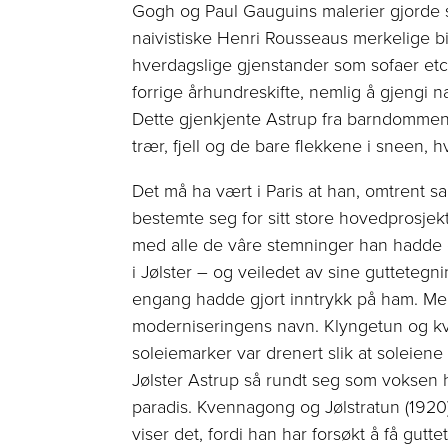
Gogh og Paul Gauguins malerier gjorde s
naivistiske Henri Rousseaus merkelige b
hverdagslige gjenstander som sofaer etc
forrige århundreskifte, nemlig å gjengi na
Dette gjenkjente ­Astrup fra barndommen
trær, fjell og de bare flekkene i sneen,
Det må ha vært i Paris at han, omtrent sa
bestemte seg for sitt store hovedprosjekt
med alle de vâre stem­nin­ger han hadde
i Jølster – og veiledet av sine gutte­te
en­gang hadde gjort inntrykk på ham. Men 
moderniseringens navn. Klyngetun og kve
soleiemarker var drenert slik at soleiene 
Jølster Astrup så rundt seg som voksen
paradis. Kvenna­gong og Jølstra­tun (1920
viser det, fordi han har forsøkt å få gutte