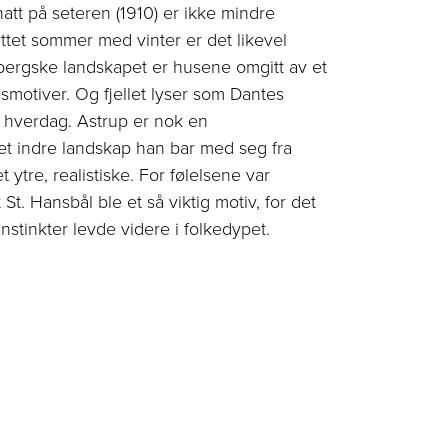
tt på seteren (1910) er ikke mindre
ttet sommer med vinter er det likevel
hlbergske landskapet er husene omgitt av et
motiver. Og fjellet lyser som Dantes
 hver­dag. Astrup er nok en
et indre landskap han bar med seg fra
re, realistiske. For følelsene var
 St. Hansbål ble et så viktig motiv, for det
nstinkter levde videre i folkedypet.