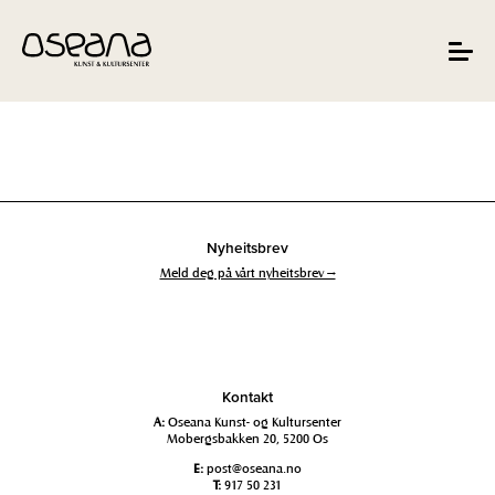
Hopp
Hopp
til
til
innhold
navigasjon
Toggle
navigat
Nyheitsbrev
Meld deg på vårt nyheitsbrev →
Kontakt
A:
Oseana Kunst- og Kultursenter
Mobergsbakken 20, 5200 Os
E:
post@oseana.no
T:
917 50 231