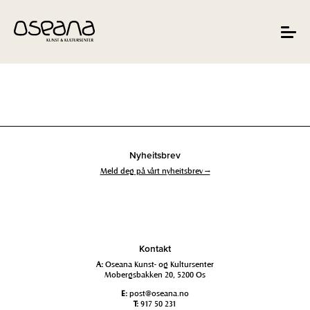
Hopp
Hopp
til
til
innhold
navigasjon
Toggle
navigat
Nyheitsbrev
Meld deg på vårt nyheitsbrev →
Kontakt
A:
Oseana Kunst- og Kultursenter
Mobergsbakken 20, 5200 Os
E:
post@oseana.no
T:
917 50 231