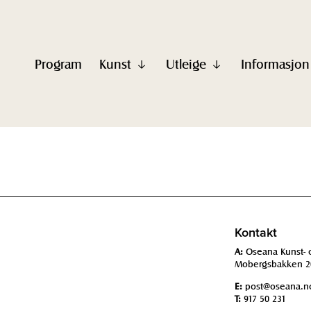
Program
Kunst
Utleige
Informasjon
Vis
Vis
undermeny
undermeny
til
til
"Kunst"
"Utleige"
Kontakt
A:
Oseana Kunst- 
Mobergsbakken 2
E:
post@oseana.n
T:
917 50 231