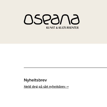
Hopp
Hopp
til
til
innhold
navigasjon
Nyheitsbrev
Meld deg på vårt nyheitsbrev →