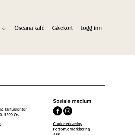
Oseana kafé
Gåvekort
Logg inn
Vis
undermeny
til
"Informasjon"
Sosiale medium
og Kultursenter
0, 5200 Os
Cookieerklæring
o
Personvernerklæring
APP