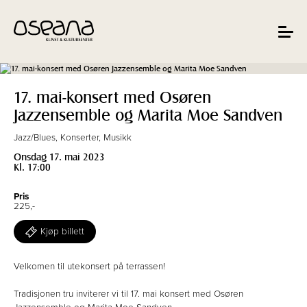
Hopp
Hopp
til
til
innhold
navigasjon
Toggle
navigat
17. mai-konsert med Osøren
Jazzensemble og Marita Moe Sandven
Jazz/Blues, Konserter, Musikk
Onsdag 17. mai 2023
Kl. 17:00
Pris
225,-
Kjøp billett
Velkomen til utekonsert på terrassen!
Tradisjonen tru inviterer vi til 17. mai konsert med Osøren