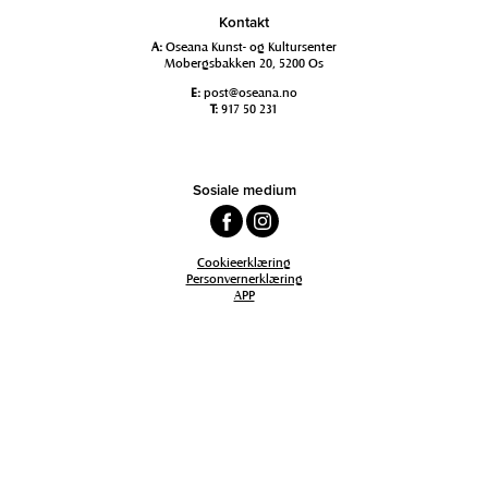
Kontakt
A:
Oseana Kunst- og Kultursenter
Mobergsbakken 20, 5200 Os
E:
post@oseana.no
T:
917 50 231
Sosiale medium
Cookieerklæring
Personvernerklæring
APP