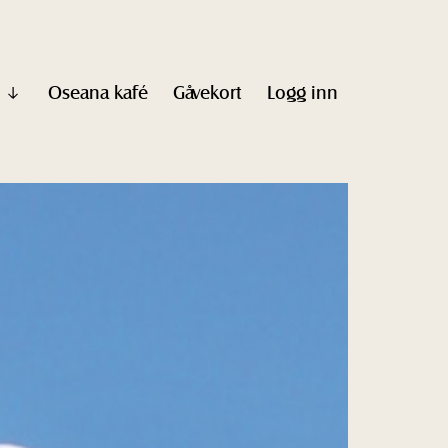
Oseana kafé
Gåvekort
Logg inn
Vis
undermeny
til
"Informasjon"