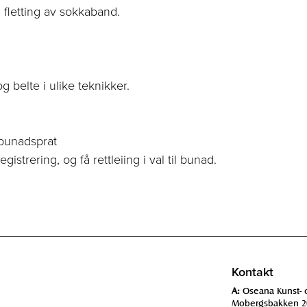
 fletting av sokkaband.
 belte i ulike teknikker.
 bunadsprat
istrering, og få rettleiing i val til bunad.
Kontakt
A:
Oseana Kunst- 
Mobergsbakken 2