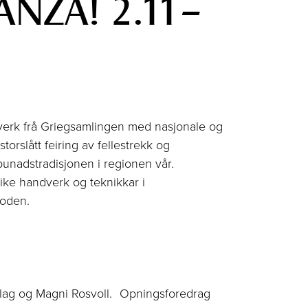
NZA! 2.11–
erk frå Griegsamlingen med nasjonale og
storslått feiring av fellestrekk og
 bunadstradisjonen i regionen vår.
like handverk og teknikkar i
rioden.
lag og Magni Rosvoll. Opningsforedrag