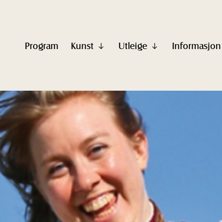
Program
Kunst
Utleige
Informasjon
Vis
Vis
undermeny
undermeny
til
til
"Kunst"
"Utleige"