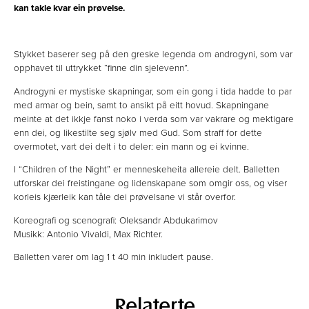
kan takle kvar ein prøvelse.
Stykket baserer seg på den greske legenda om androgyni, som var
opphavet til uttrykket “finne din sjelevenn”.
Androgyni er mystiske skapningar, som ein gong i tida hadde to par
med armar og bein, samt to ansikt på eitt hovud. Skapningane
meinte at det ikkje fanst noko i verda som var vakrare og mektigare
enn dei, og likestilte seg sjølv med Gud. Som straff for dette
overmotet, vart dei delt i to deler: ein mann og ei kvinne.
I “Children of the Night” er menneskeheita allereie delt. Balletten
utforskar dei freistingane og lidenskapane som omgir oss, og viser
korleis kjærleik kan tåle dei prøvelsane vi står overfor.
Koreografi og scenografi: Oleksandr Abdukarimov
Musikk: Antonio Vivaldi, Max Richter.
Balletten varer om lag 1 t 40 min inkludert pause.
Relaterte