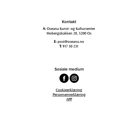
Kontakt
A:
Oseana Kunst- og Kultursenter
Mobergsbakken 20, 5200 Os
E:
post@oseana.no
T:
917 50 231
Sosiale medium
Cookieerklæring
Personvernerklæring
APP