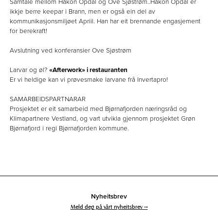
Samtale mellom Håkon Opdal og Ove Sjøstrøm..Håkon Opdal er
ikkje berre keepar i Brann, men er også ein del av
kommunikasjonsmiljøet Apriil. Han har eit brennande engasjement
for berekraft!
Avslutning ved konferansier Ove Sjøstrøm
Larvar og øl?
«Afterwork» i restauranten
Er vi heldige kan vi prøvesmake larvane frå Invertapro!
SAMARBEIDSPARTNARAR
Prosjektet er eit samarbeid med Bjørnafjorden næringsråd og
Klimapartnere Vestland, og vart utvikla gjennom prosjektet Grøn
Bjørnafjord i regi Bjørnafjorden kommune.
Nyheitsbrev
Meld deg på vårt nyheitsbrev →