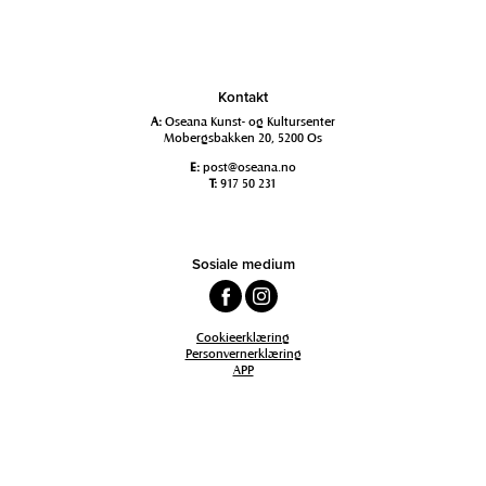
Kontakt
A:
Oseana Kunst- og Kultursenter
Mobergsbakken 20, 5200 Os
E:
post@oseana.no
T:
917 50 231
Sosiale medium
Cookieerklæring
Personvernerklæring
APP