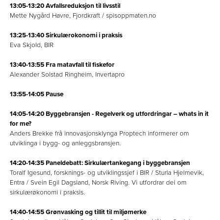
13:05-13:20 Avfallsreduksjon til livsstil
Mette Nygård Havre, Fjordkraft / spisoppmaten.no
13:25-13:40 Sirkulærokonomi i praksis
Eva Skjold, BIR
13:40-13:55 Fra matavfall til fiskefor
Alexander Solstad Ringheim, Invertapro
13:55-14:05 Pause
14:05-14:20 Byggebransjen - Regelverk og utfordringar – whats in it
for me?
Anders Brekke frå innovasjonsklynga Proptech informerer om
utviklinga i bygg- og anleggsbransjen.
14:20-14:35 Paneldebatt: Sirkulærtankegang i byggebransjen
Toralf Igesund, forsknings- og utviklingssjef i BIR / Sturla Hjelmevik,
Entra / Svein Egil Dagsland, Norsk Riving. Vi utfordrar dei om
sirkulærøkonomi i praksis.
14:40-14:55 Grønvasking og tillit til miljømerke