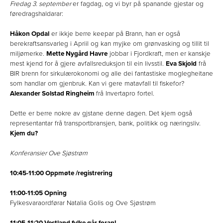
Fredag 3. september
er fagdag, og vi byr på spanande gjestar og
føredragshaldarar:
Håkon Opdal
er ikkje berre keepar på Brann, han er også
berekraftsansvarleg i Apriil og kan myjke om grønvasking og tillit til
miljømerke.
Mette Nygård Havre
jobbar i Fjordkraft, men er kanskje
mest kjend for å gjere avfallsreduksjon til ein livsstil.
Eva Skjold
frå
BIR brenn for sirkulærokonomi og alle dei fantastiske moglegheitane
som handlar om gjenbruk. Kan vi gere matavfall til fiskefor?
Alexander Solstad Ringheim
frå Invertapro fortel.
Dette er berre nokre av gjstane denne dagen. Det kjem også
representantar frå transportbransjen, bank, politikk og næringsliv.
Kjem du?
Konferansier Ove Sjøstrøm
10:45-11:00 Oppmøte /registrering
11:00-11:05 Opning
Fylkesvaraordførar Natalia Golis og Ove Sjøstrøm
11:05-11:20 Vestland fylke går foran!