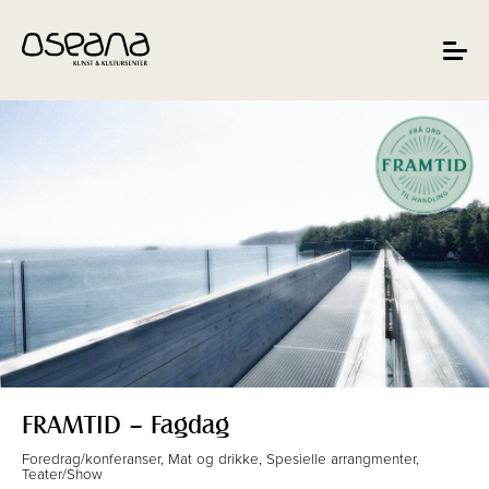
Hopp
Hopp
til
til
innhold
navigasjon
Toggle
navigat
FRAMTID – Fagdag
Foredrag/konferanser, Mat og drikke, Spesielle arrangmenter,
Teater/Show