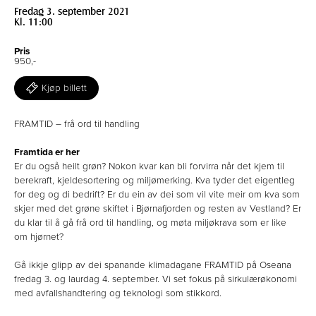
Fredag 3. september 2021
Kl. 11:00
Pris
950,-
Kjøp billett
FRAMTID – frå ord til handling
Framtida er her
Er du også heilt grøn? Nokon kvar kan bli forvirra når det kjem til
berekraft, kjeldesortering og miljømerking. Kva tyder det eigentleg
for deg og di bedrift? Er du ein av dei som vil vite meir om kva som
skjer med det grøne skiftet i Bjørnafjorden og resten av Vestland? Er
du klar til å gå frå ord til handling, og møta miljøkrava som er like
om hjørnet?
Gå ikkje glipp av dei spanande klimadagane FRAMTID på Oseana
fredag 3. og laurdag 4. september. Vi set fokus på sirkulærøkonomi
med avfallshandtering og teknologi som stikkord.