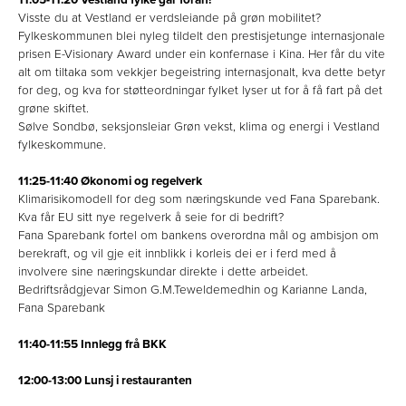
Visste du at Vestland er verdsleiande på grøn mobilitet?
Fylkeskommunen blei nyleg tildelt den prestisjetunge internasjonale
prisen E-Visionary Award under ein konfernase i Kina. Her får du vite
alt om tiltaka som vekkjer begeistring internasjonalt, kva dette betyr
for deg, og kva for støtteordningar fylket lyser ut for å få fart på det
grøne skiftet.
Sølve Sondbø, seksjonsleiar Grøn vekst, klima og energi i Vestland
fylkeskommune.
11:25-11:40 Økonomi og regelverk
Klimarisikomodell for deg som næringskunde ved Fana Sparebank.
Kva får EU sitt nye regelverk å seie for di bedrift?
Fana Sparebank fortel om bankens overordna mål og ambisjon om
berekraft, og vil gje eit innblikk i korleis dei er i ferd med å
involvere sine næringskundar direkte i dette arbeidet.
Bedriftsrådgjevar Simon G.M.Teweldemedhin og Karianne Landa,
Fana Sparebank
11:40-11:55 Innlegg frå BKK
12:00-13:00 Lunsj i restauranten