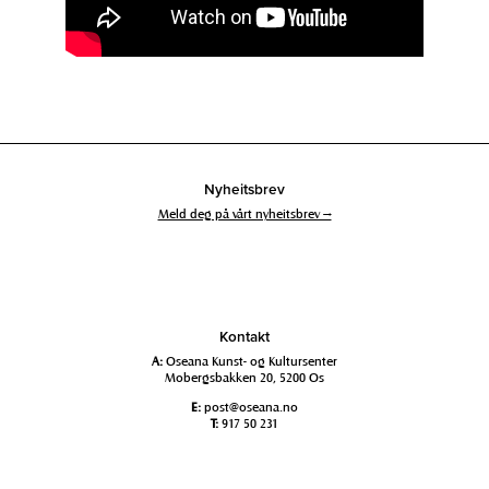
Nyheitsbrev
Meld deg på vårt nyheitsbrev →
Kontakt
A:
Oseana Kunst- og Kultursenter
Mobergsbakken 20, 5200 Os
E:
post@oseana.no
T:
917 50 231