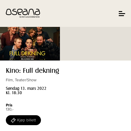
Hopp
Hopp
til
til
innhold
navigasjon
Toggle
navigat
Kino: Full dekning
Film, Teater/Show
Søndag 13. mars 2022
Kl. 18:30
Pris
130,-
Kjøp billett