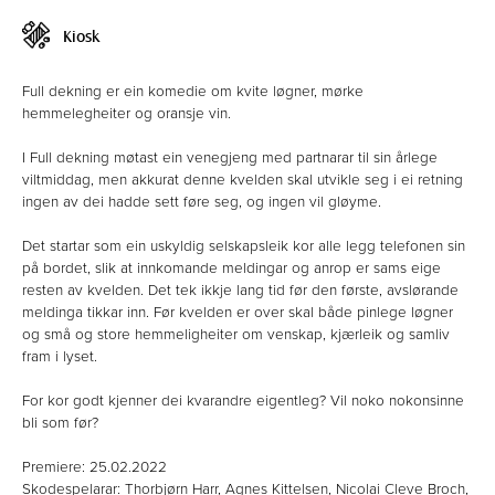
Kiosk
Full dekning er ein komedie om kvite løgner, mørke
hemmelegheiter og oransje vin.
I Full dekning møtast ein venegjeng med partnarar til sin årlege
viltmiddag, men akkurat denne kvelden skal utvikle seg i ei retning
ingen av dei hadde sett føre seg, og ingen vil gløyme.
Det startar som ein uskyldig selskapsleik kor alle legg telefonen sin
på bordet, slik at innkomande meldingar og anrop er sams eige
resten av kvelden. Det tek ikkje lang tid før den første, avslørande
meldinga tikkar inn. Før kvelden er over skal både pinlege løgner
og små og store hemmeligheiter om venskap, kjærleik og samliv
fram i lyset.
For kor godt kjenner dei kvarandre eigentleg? Vil noko nokonsinne
bli som før?
Premiere: 25.02.2022
Skodespelarar: Thorbjørn Harr, Agnes Kittelsen, Nicolai Cleve Broch,