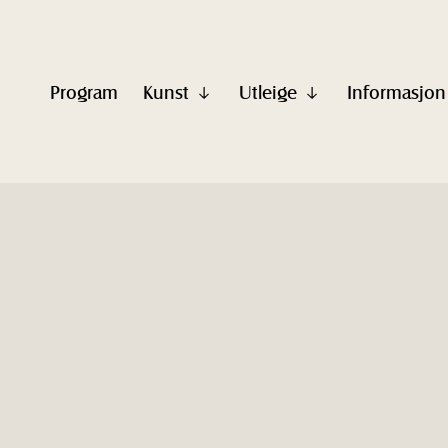
Program
Kunst
Utleige
Informasjon
Vis
Vis
undermeny
undermeny
til
til
"Kunst"
"Utleige"