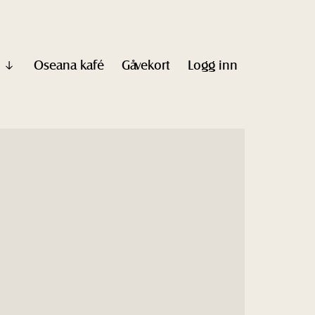
Oseana kafé
Gåvekort
Logg inn
Vis
undermeny
til
"Informasjon"