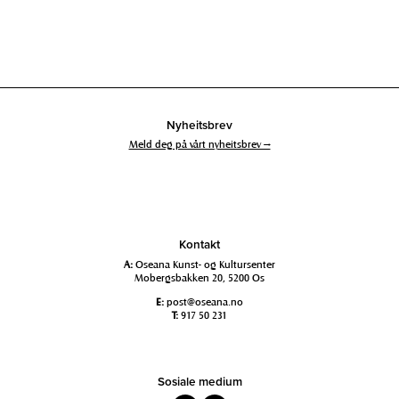
Nyheitsbrev
Meld deg på vårt nyheitsbrev →
Kontakt
A:
Oseana Kunst- og Kultursenter
Mobergsbakken 20, 5200 Os
E:
post@oseana.no
T:
917 50 231
Sosiale medium